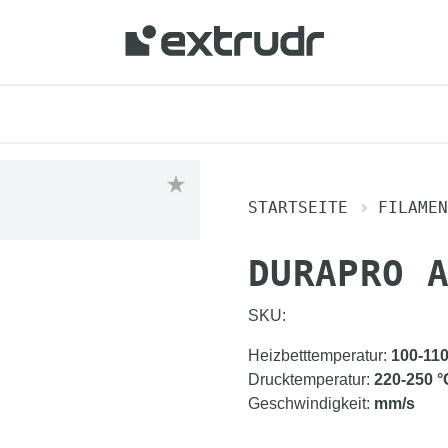
STARTSEITE
FILAMEN
DURAPRO 
SKU:
Heizbetttemperatur
:
100-11
Drucktemperatur
:
220-250
°
Geschwindigkeit
:
mm/s