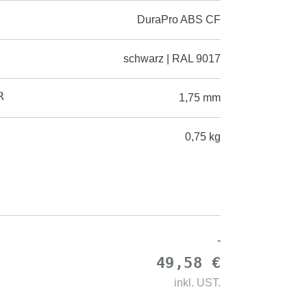
DuraPro ABS CF
schwarz | RAL 9017
R
1,75 mm
0,75 kg
-
49,58 €
inkl.
UST.