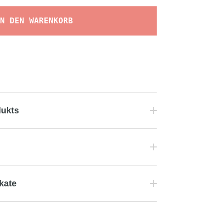
N DEN WARENKORB
dukts
ikate