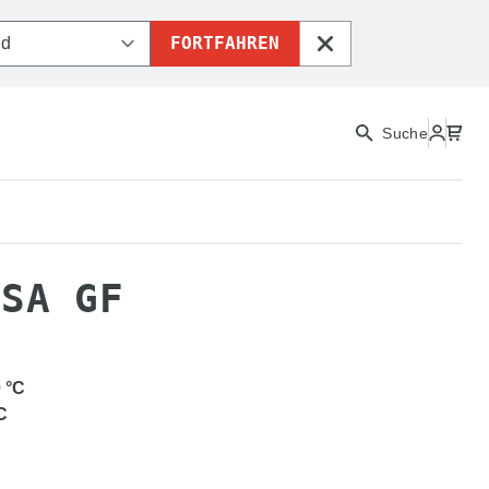
FORTFAHREN
SCHLIESSEN
Suche
TE
DURAPRO ASA GF
ASA GF
0
°C
C