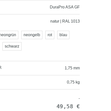
DuraPro ASA GF
natur | RAL 1013
neongrün
neongelb
rot
blau
schwarz
R
1,75 mm
0,75 kg
-
49,58 €