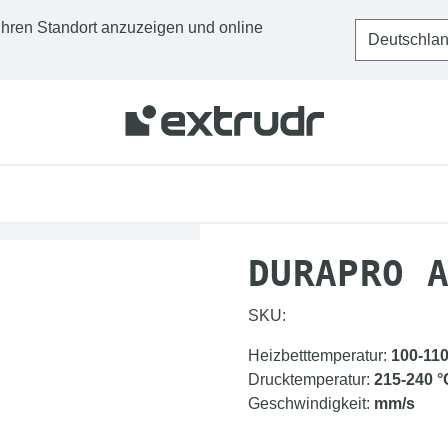
Ihren Standort anzuzeigen und online
STARTSEITE
FILAMEN
DURAPRO 
SKU:
Heizbetttemperatur
:
100-11
Drucktemperatur
:
215-240
°
Geschwindigkeit
:
mm/s