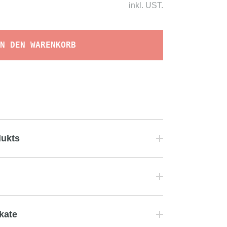
inkl.
UST.
N DEN WARENKORB
dukts
ikate