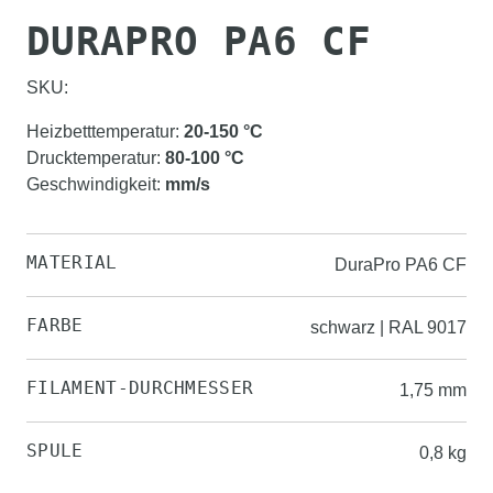
DURAPRO PA6 CF
SKU:
Heizbetttemperatur
:
20-150
°C
Drucktemperatur
:
80-100
°C
Geschwindigkeit
:
mm/s
MATERIAL
DuraPro PA6 CF
FARBE
schwarz | RAL 9017
FILAMENT-DURCHMESSER
1,75 mm
SPULE
0,8 kg