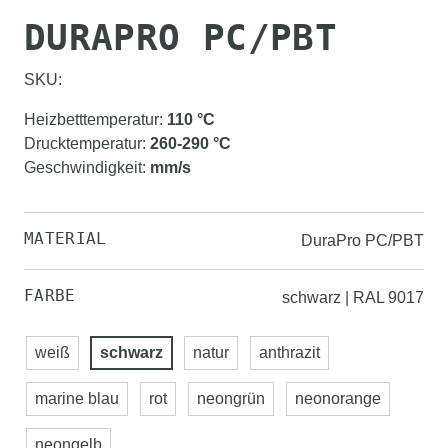
DURAPRO PC/PBT
SKU:
Heizbetttemperatur
:
110
°C
Drucktemperatur
:
260-290
°C
Geschwindigkeit
:
mm/s
MATERIAL
DuraPro PC/PBT
FARBE
schwarz | RAL 9017
weiß
schwarz
natur
anthrazit
marine blau
rot
neongrün
neonorange
neongelb