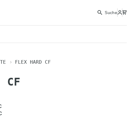
Suche
TE
FLEX HARD CF
D CF
C
C