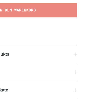
N DEN WARENKORB
dukts
ikate