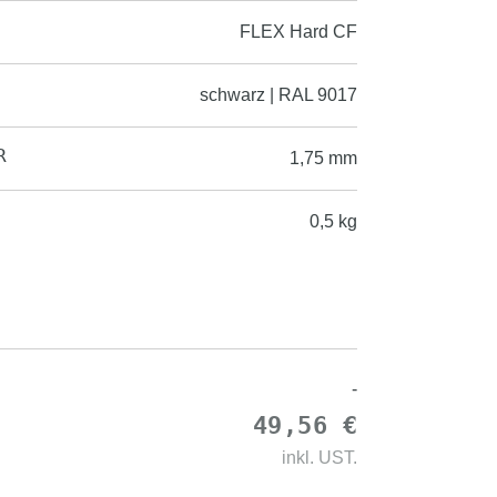
FLEX Hard CF
schwarz | RAL 9017
R
1,75 mm
0,5 kg
-
49,56 €
inkl.
UST.