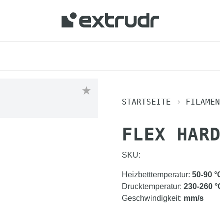
STARTSEITE
FILAMEN
FLEX HAR
SKU:
Heizbetttemperatur
:
50-90
°
Drucktemperatur
:
230-260
°
Geschwindigkeit
:
mm/s