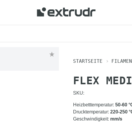
STARTSEITE
FILAMEN
FLEX MED
SKU:
Heizbetttemperatur
:
50-60
°
Drucktemperatur
:
220-250
°
Geschwindigkeit
:
mm/s