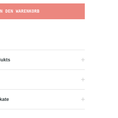
N DEN WARENKORB
dukts
ikate