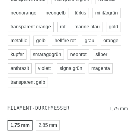
neonorange
neongelb
türkis
militärgrün
transparent orange
rot
marine blau
gold
metallic
gelb
hellfire rot
grau
orange
kupfer
smaragdgrün
neonrot
silber
anthrazit
violett
signalgrün
magenta
transparent gelb
FILAMENT-DURCHMESSER
1,75 mm
1,75 mm
2,85 mm