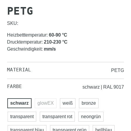
PETG
SKU:
Heizbetttemperatur
:
60-90
°C
Drucktemperatur
:
210-230
°C
Geschwindigkeit
:
mm/s
MATERIAL
PETG
FARBE
schwarz | RAL 9017
schwarz
glowEX
weiß
bronze
transparent
transparent rot
neongrün
transparent blau
transparent grün
hellblau