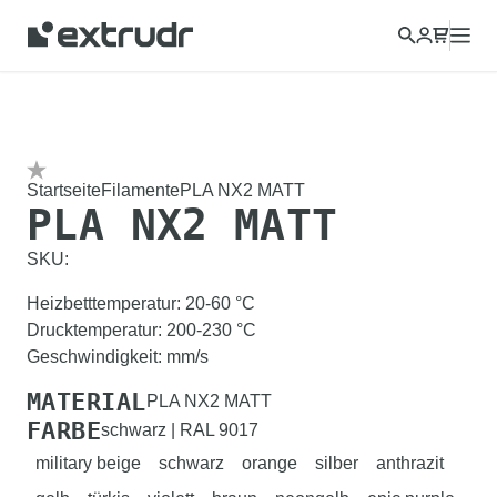
Startseite
Filamente
PLA NX2 MATT
PLA NX2 MATT
SKU:
Heizbetttemperatur
:
20-60
°C
Drucktemperatur
:
200-230
°C
Geschwindigkeit
:
mm/s
MATERIAL
PLA NX2 MATT
FARBE
schwarz | RAL 9017
military beige
schwarz
orange
silber
anthrazit