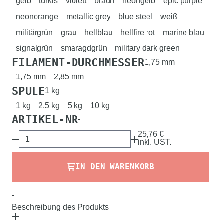
gelb
türkis
violett
braun
neongelb
epic purple
neonorange
metallic grey
blue steel
weiß
militärgrün
grau
hellblau
hellfire rot
marine blau
signalgrün
smaragdgrün
military dark green
FILAMENT-DURCHMESSER
1,75 mm
1,75 mm
2,85 mm
SPULE
1 kg
1 kg
2,5 kg
5 kg
10 kg
ARTIKEL-NR
-
25,76 €
inkl.
UST.
IN DEN WARENKORB
-
Beschreibung des Produkts