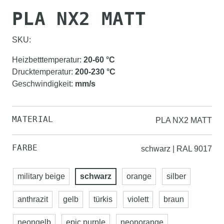
PLA NX2 MATT
SKU:
Heizbetttemperatur
:
20-60
°C
Drucktemperatur
:
200-230
°C
Geschwindigkeit
:
mm/s
MATERIAL
PLA NX2 MATT
FARBE
schwarz | RAL 9017
military beige
schwarz
orange
silber
anthrazit
gelb
türkis
violett
braun
neongelb
epic purple
neonorange