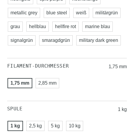
metallic grey
blue steel
weiß
militärgrün
grau
hellblau
hellfire rot
marine blau
signalgrün
smaragdgrün
military dark green
FILAMENT-DURCHMESSER
1,75 mm
1,75 mm
2,85 mm
SPULE
1 kg
1 kg
2,5 kg
5 kg
10 kg