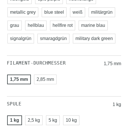
metallic grey
blue steel
weiß
militärgrün
grau
hellblau
hellfire rot
marine blau
signalgrün
smaragdgrün
military dark green
FILAMENT-DURCHMESSER
1,75 mm
1,75 mm
2,85 mm
SPULE
1 kg
1 kg
2,5 kg
5 kg
10 kg