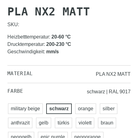
PLA NX2 MATT
SKU:
Heizbetttemperatur
:
20-60
°C
Drucktemperatur
:
200-230
°C
Geschwindigkeit
:
mm/s
MATERIAL
PLA NX2 MATT
FARBE
schwarz | RAL 9017
military beige
schwarz
orange
silber
anthrazit
gelb
türkis
violett
braun
neongelb
epic purple
neonorange