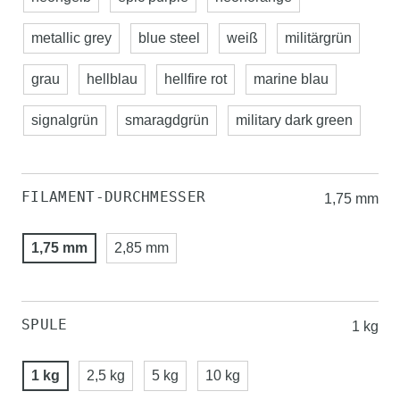
metallic grey
blue steel
weiß
militärgrün
grau
hellblau
hellfire rot
marine blau
signalgrün
smaragdgrün
military dark green
FILAMENT-DURCHMESSER
1,75 mm
1,75 mm
2,85 mm
SPULE
1 kg
1 kg
2,5 kg
5 kg
10 kg