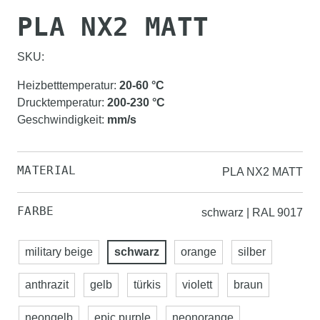
PLA NX2 MATT
SKU:
Heizbetttemperatur
:
20-60
°C
Drucktemperatur
:
200-230
°C
Geschwindigkeit
:
mm/s
MATERIAL
PLA NX2 MATT
FARBE
schwarz | RAL 9017
military beige
schwarz
orange
silber
anthrazit
gelb
türkis
violett
braun
neongelb
epic purple
neonorange