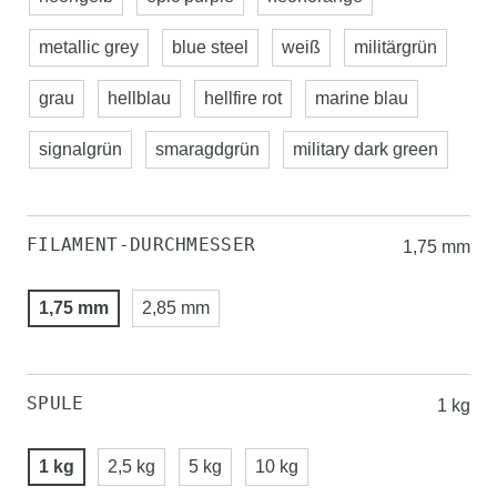
metallic grey
blue steel
weiß
militärgrün
grau
hellblau
hellfire rot
marine blau
signalgrün
smaragdgrün
military dark green
FILAMENT-DURCHMESSER
1,75 mm
1,75 mm
2,85 mm
SPULE
1 kg
1 kg
2,5 kg
5 kg
10 kg