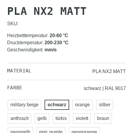
PLA NX2 MATT
SKU:
Heizbetttemperatur
:
20-60
°C
Drucktemperatur
:
200-230
°C
Geschwindigkeit
:
mm/s
MATERIAL
PLA NX2 MATT
FARBE
schwarz | RAL 9017
military beige
schwarz
orange
silber
anthrazit
gelb
türkis
violett
braun
neongelb
epic purple
neonorange