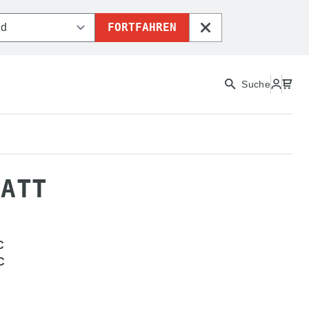
FORTFAHREN
SCHLIESSEN
Suche
TE
PLA NX2 MATT
MATT
C
C