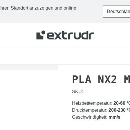
Ihren Standort anzuzeigen und online
STARTSEITE
FILAMEN
PLA NX2 
SKU:
Heizbetttemperatur
:
20-60
°
Drucktemperatur
:
200-230
°
Geschwindigkeit
:
mm/s