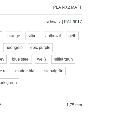
PLA NX2 MATT
schwarz | RAL 9017
orange
silber
anthrazit
gelb
neongelb
epic purple
rey
blue steel
weiß
militärgrün
re rot
marine blau
signalgrün
dark green
R
1,75 mm