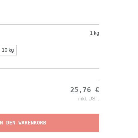
1 kg
10 kg
-
25,76 €
inkl.
UST.
N DEN WARENKORB