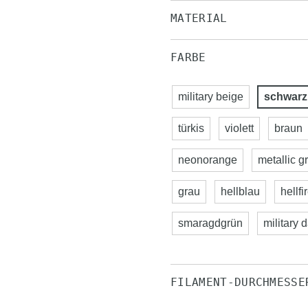
MATERIAL
FARBE
military beige
schwarz
türkis
violett
braun
neonorange
metallic g
grau
hellblau
hellfi
smaragdgrün
military 
FILAMENT-DURCHMESSE