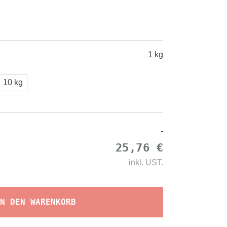
1 kg
10 kg
-
25,76 €
inkl.
UST.
N DEN WARENKORB