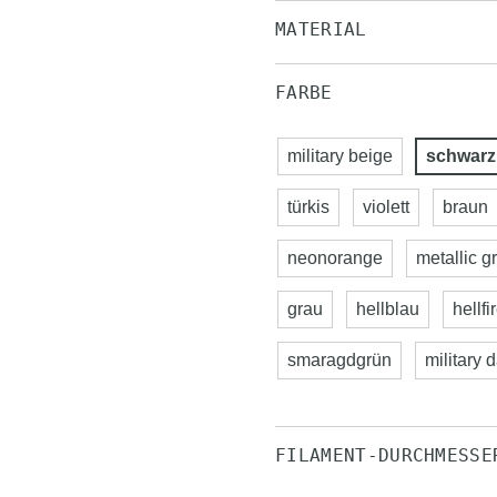
MATERIAL
FARBE
military beige
schwarz
türkis
violett
braun
neonorange
metallic g
grau
hellblau
hellfi
smaragdgrün
military 
FILAMENT-DURCHMESSE