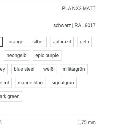
PLA NX2 MATT
schwarz | RAL 9017
orange
silber
anthrazit
gelb
neongelb
epic purple
rey
blue steel
weiß
militärgrün
re rot
marine blau
signalgrün
dark green
R
1,75 mm