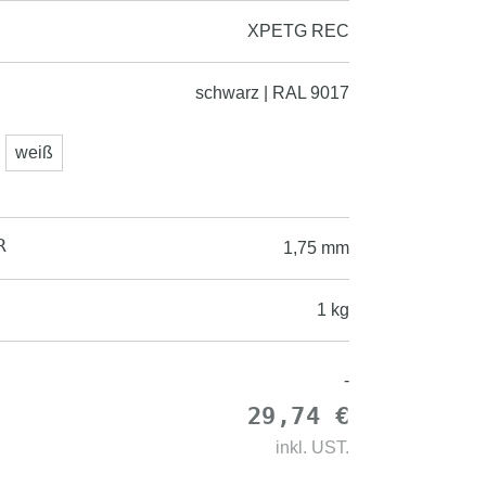
XPETG REC
schwarz | RAL 9017
weiß
R
1,75 mm
1 kg
-
29,74 €
inkl.
UST.