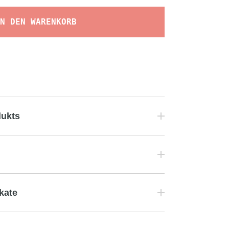
N DEN WARENKORB
dukts
ikate