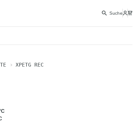
Suche
TE
XPETG REC
C
°C
C