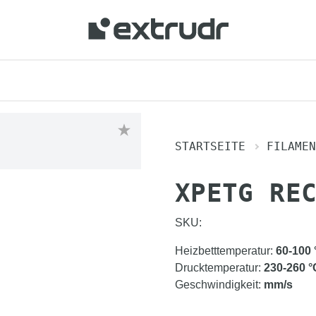
STARTSEITE
FILAMEN
XPETG RE
SKU:
Heizbetttemperatur
:
60-100
Drucktemperatur
:
230-260
°
Geschwindigkeit
:
mm/s