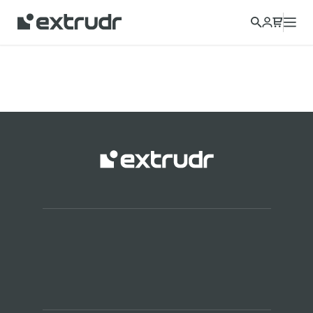
Choisissez un autre pays pour afficher le contenu de votre
région et acheter en ligne.
CONTINUER
FERMER