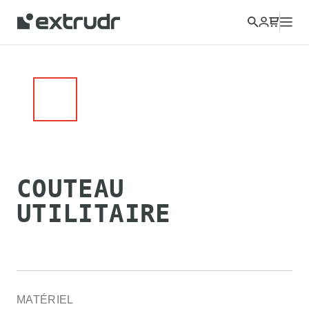
Choisissez un autre pays pour afficher le contenu de votre
région et acheter en ligne.
CONTINUER
FERMER
COUTEAU
UTILITAIRE
MATÉRIEL