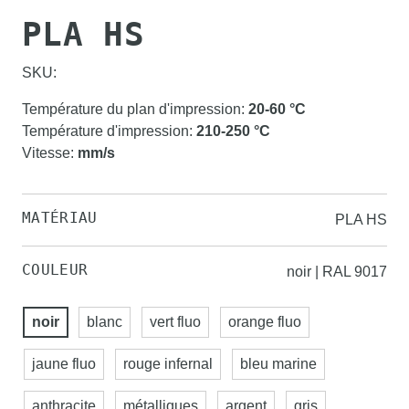
PLA HS
SKU:
Température du plan d'impression
:
20-60
°C
Température d'impression
:
210-250
°C
Vitesse
:
mm/s
MATÉRIAU
PLA HS
COULEUR
noir | RAL 9017
noir
blanc
vert fluo
orange fluo
jaune fluo
rouge infernal
bleu marine
anthracite
métalliques
argent
gris