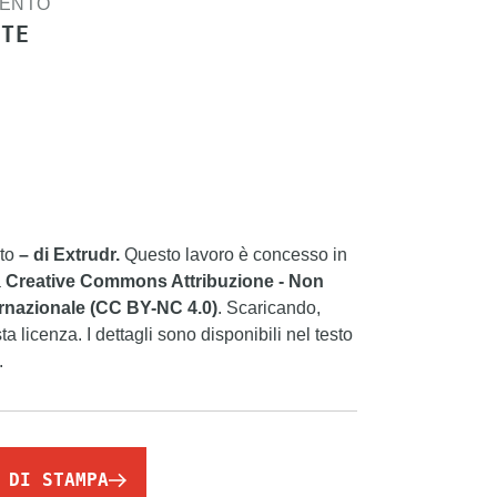
MENTO
ITE
ato
– di Extrudr.
Questo lavoro è concesso in
a
Creative Commons Attribuzione - Non
rnazionale (CC BY-NC 4.0)
. Scaricando,
sta licenza. I dettagli sono disponibili nel testo
.
 DI STAMPA