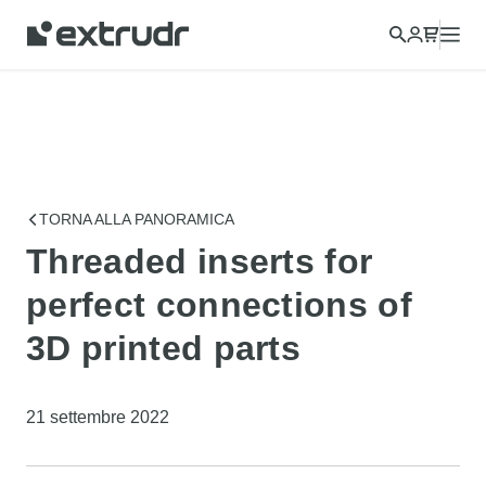
Scegli un altro paese per visualizzare i contenuti della tua zona
e acquistare online.
CONTINUA
CHIUDI
TORNA ALLA PANORAMICA
Threaded inserts for
perfect connections of
3D printed parts
21 settembre 2022