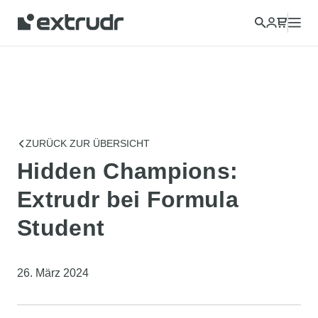
Wählen Sie ein anderes Land, um Inhalte für Ihren Standort
anzuzeigen und online einzukaufen.
FORTFAHREN
SCHLI
ZURÜCK ZUR ÜBERSICHT
Hidden Champions:
Extrudr bei Formula
Student
26. März 2024