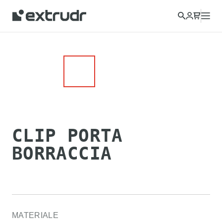
Scegli un altro paese per visualizzare i contenuti della tua zona
e acquistare online.
CONTINUA
CHIUDI
CLIP PORTA
BORRACCIA
MATERIALE