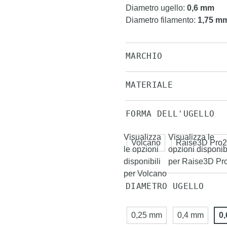
Diametro ugello
:
0,6 mm
Diametro filamento
:
1,75 m
MARCHIO
MATERIALE
FORMA DELL'UGELLO
Visualizza
Visualizza le
Volcano
Raise3D Pro2
le opzioni
opzioni disponibi
disponibili
per Raise3D Pr
per Volcano
DIAMETRO UGELLO
0,25 mm
0,4 mm
0