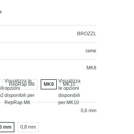
m
BROZZL
rame
MK8
Visualizza le
Visualizza
RepRap M6
MK8
MK10
li
opzioni
le opzioni
o2
disponibili per
disponibili
RepRap M6
per MK10
0,6 mm
,6 mm
0,8 mm