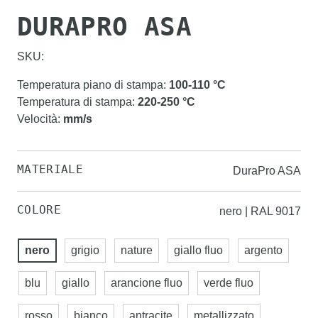
DURAPRO ASA
SKU:
Temperatura piano di stampa
:
100-110
°C
Temperatura di stampa
:
220-250
°C
Velocità
:
mm/s
MATERIALE
DuraPro ASA
COLORE
nero | RAL 9017
nero
grigio
nature
giallo fluo
argento
blu
giallo
arancione fluo
verde fluo
rosso
bianco
antracite
metallizzato