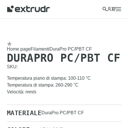
Home page
Filamenti
DuraPro PC/PBT CF
DURAPRO PC/PBT CF
SKU:
Temperatura piano di stampa
:
100-110
°C
Temperatura di stampa
:
260-290
°C
Velocità
:
mm/s
MATERIALE
DuraPro PC/PBT CF