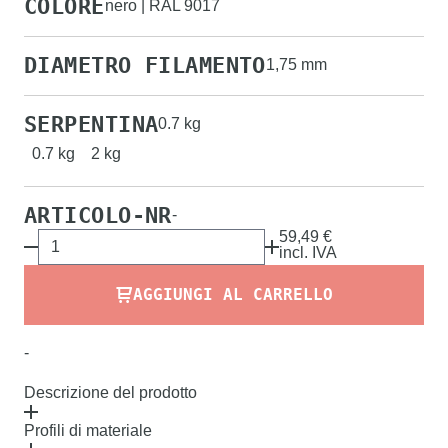
COLORE
nero | RAL 9017
DIAMETRO FILAMENTO
1,75 mm
SERPENTINA
0.7 kg
0.7 kg
2 kg
ARTICOLO-NR
-
59,49 €
incl.
IVA
AGGIUNGI AL CARRELLO
-
Descrizione del prodotto
Profili di materiale