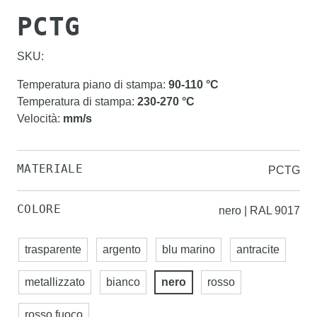
PCTG
SKU:
Temperatura piano di stampa
:
90-110
°C
Temperatura di stampa
:
230-270
°C
Velocità
:
mm/s
MATERIALE
PCTG
COLORE
nero | RAL 9017
trasparente
argento
blu marino
antracite
metallizzato
bianco
nero
rosso
rosso fuoco