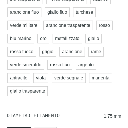
arancione fluo
giallo fluo
turchese
verde militare
arancione trasparente
rosso
blu marino
oro
metallizzato
giallo
rosso fuoco
grigio
arancione
rame
verde smeraldo
rosso fluo
argento
antracite
viola
verde segnale
magenta
giallo trasparente
DIAMETRO FILAMENTO
1,75 mm