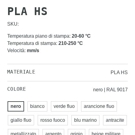
PLA HS
SKU:
Temperatura piano di stampa
:
20-60
°C
Temperatura di stampa
:
210-250
°C
Velocità
:
mm/s
MATERIALE
PLA HS
COLORE
nero | RAL 9017
nero
bianco
verde fluo
arancione fluo
giallo fluo
rosso fuoco
blu marino
antracite
metallizzato
argento
grigio
beige militare