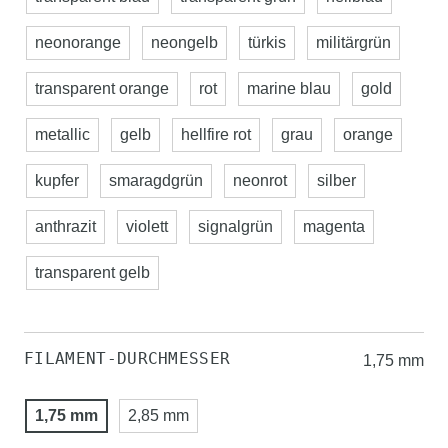
neonorange
neongelb
türkis
militärgrün
transparent orange
rot
marine blau
gold
metallic
gelb
hellfire rot
grau
orange
kupfer
smaragdgrün
neonrot
silber
anthrazit
violett
signalgrün
magenta
transparent gelb
FILAMENT-DURCHMESSER
1,75 mm
1,75 mm
2,85 mm