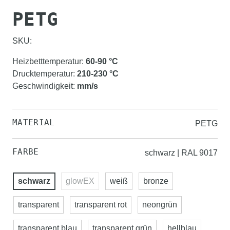
PETG
SKU:
Heizbetttemperatur
:
60-90
°C
Drucktemperatur
:
210-230
°C
Geschwindigkeit
:
mm/s
MATERIAL
PETG
FARBE
schwarz | RAL 9017
schwarz
glowEX
weiß
bronze
transparent
transparent rot
neongrün
transparent blau
transparent grün
hellblau