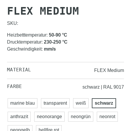
FLEX MEDIUM
SKU:
Heizbetttemperatur
:
50-90
°C
Drucktemperatur
:
230-250
°C
Geschwindigkeit
:
mm/s
MATERIAL
FLEX Medium
FARBE
schwarz | RAL 9017
marine blau
transparent
weiß
schwarz
anthrazit
neonorange
neongrün
neonrot
neongelb
hellfire rot